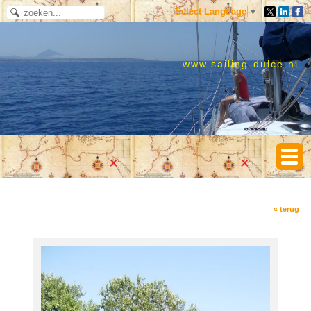
Select Language
▼
www.sailing-dulce.nl
« terug