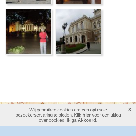
Wij gebruiken cookies om een optimale
X
bezoekerservaring te bieden. Klik
30389181
bezoekers - 24 online
hier
voor een uitleg
login
over cookies. Ik ga
Akkoord
.
website maken
laatste wijziging: 07-08-2026