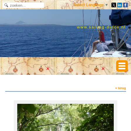
Select Language
▼
www.sailing-dulce.nl
« terug