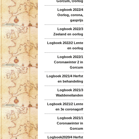
Gorcum, Oorlog
Logboek 2022/4
Oorlog, corona,
gasprijs
Logboek 2022/3
Zeeland en oorlog
Logboek 2022/2 Lente
en oorlog
Logboek 2022/1
Coronawinter 2 in
Gorcum
Logboek 2021/4 Herfst
en behandeling
Logboek 2021/3
Waddeneilanden
Logboek 2021/2 Lente
en 3e coronagolf
Logboek 2021/1
Coronawinter in
Gorcum
Logboek2020/4 Herfst