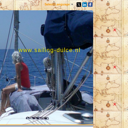
Select Language
▼
www.sailing-dulce.nl