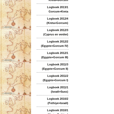
Logboek 2013/1
Gorcum+Kreta
Logboek 2012/4
(Kreta+Gorcum)
Logboek 2012/3
(Cyprus en verder)
Logboek 2012/2
(Egypte+Gorcum IV)
Logboek 2012/1
(Egypte+Gorcum III)
Logboek 2011/3
(Egypte+Gorcum II)
Logboek 2011/2
(Egypte+Gorcum I)
Logboek 2011/1
(Israël>Suez)
Logboek 2010/2
(Fethiye>Israël)
Logboek 2010/1