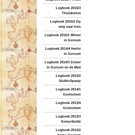
Logboek 2015/3
Thuiskomst
Logboek 2015/2 Op
weg naar huis
Logboek 2015/1 Winter
in Gorcum
Logboek 2014/4 Herfst
in Gorcum
Logboek 2014/3 Zomer
in Gorcum en de Med
Logboek 2014/2
Sicilië>Spanje
Logboek 2014/1
Gorinchem
Logboek 2013/4
Gorinchem
Logboek 2013/3
Kreta>Sicilië
Logboek 2013/2
Kreta+Gorcum