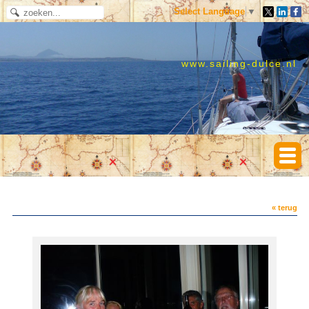
Select Language
▼
www.sailing-dulce.nl
« terug