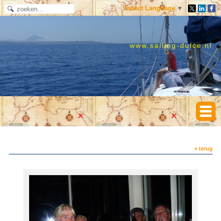
Select Language
▼
www.sailing-dulce.nl
« terug