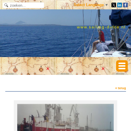
Select Language
▼
www.sailing-dulce.nl
« terug