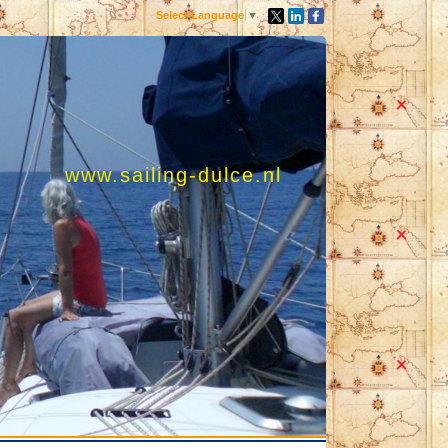
Select Language
▼
www.sailing-dulce.nl