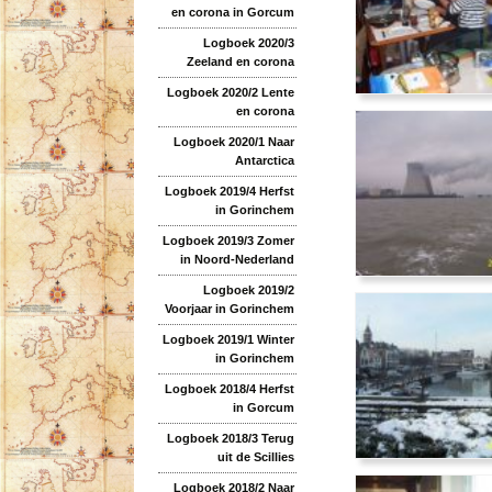
en corona in Gorcum
Logboek 2020/3
Zeeland en corona
Logboek 2020/2 Lente
en corona
Logboek 2020/1 Naar
Antarctica
Logboek 2019/4 Herfst
in Gorinchem
Logboek 2019/3 Zomer
in Noord-Nederland
Logboek 2019/2
Voorjaar in Gorinchem
Logboek 2019/1 Winter
in Gorinchem
Logboek 2018/4 Herfst
in Gorcum
Logboek 2018/3 Terug
uit de Scillies
Logboek 2018/2 Naar