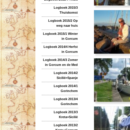
Logboek 2015/3
Thuiskomst
Logboek 2015/2 Op
weg naar huis
Logboek 2015/1 Winter
in Gorcum
Logboek 2014/4 Herfst
in Gorcum
Logboek 2014/3 Zomer
in Gorcum en de Med
Logboek 2014/2
Sicilië>Spanje
Logboek 2014/1
Gorinchem
Logboek 2013/4
Gorinchem
Logboek 2013/3
Kreta>Sicilië
Logboek 2013/2
Kreta+Gorcum