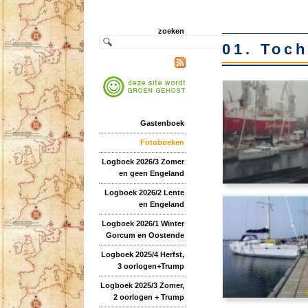
zoeken
01. Toc
Gastenboek
Fotoboeken
Logboek 2026/3 Zomer
en geen Engeland
Logboek 2026/2 Lente
en Engeland
Logboek 2026/1 Winter
Gorcum en Oostende
Logboek 2025/4 Herfst,
3 oorlogen+Trump
Logboek 2025/3 Zomer,
2 oorlogen + Trump