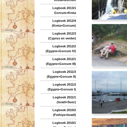
Logboek 2013/1
Gorcum+Kreta
Logboek 2012/4
(Kreta+Gorcum)
Logboek 2012/3
(Cyprus en verder)
Logboek 2012/2
(Egypte+Gorcum IV)
Logboek 2012/1
(Egypte+Gorcum III)
Logboek 2011/3
(Egypte+Gorcum II)
Logboek 2011/2
(Egypte+Gorcum I)
Logboek 2011/1
(Israël>Suez)
Logboek 2010/2
(Fethiye>Israël)
Logboek 2010/1