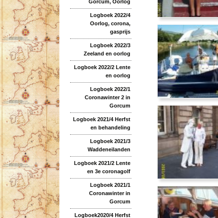
Gorcum, Oorlog
Logboek 2022/4
Oorlog, corona,
gasprijs
Logboek 2022/3
Zeeland en oorlog
Logboek 2022/2 Lente
en oorlog
Logboek 2022/1
Coronawinter 2 in
Gorcum
Logboek 2021/4 Herfst
en behandeling
Logboek 2021/3
Waddeneilanden
Logboek 2021/2 Lente
en 3e coronagolf
Logboek 2021/1
Coronawinter in
Gorcum
Logboek2020/4 Herfst