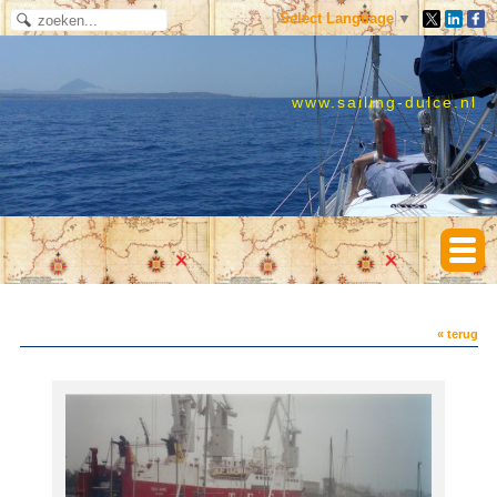
Select Language
▼
www.sailing-dulce.nl
« terug