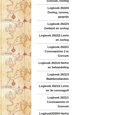
Gorcum, Oorlog
Logboek 2022/4
Oorlog, corona,
gasprijs
Logboek 2022/3
Zeeland en oorlog
Logboek 2022/2 Lente
en oorlog
Logboek 2022/1
Coronawinter 2 in
Gorcum
Logboek 2021/4 Herfst
en behandeling
Logboek 2021/3
Waddeneilanden
Logboek 2021/2 Lente
en 3e coronagolf
Logboek 2021/1
Coronawinter in
Gorcum
Logboek2020/4 Herfst