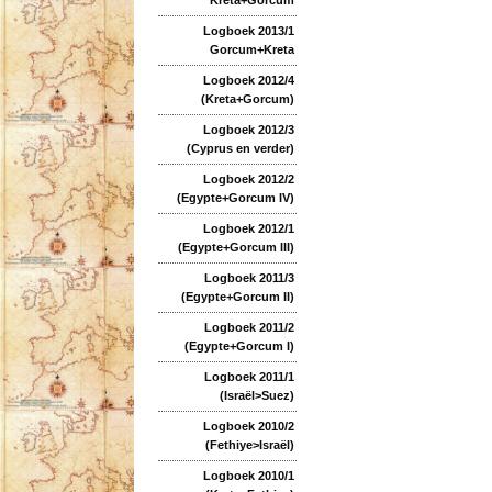
Logboek 2013/1
Gorcum+Kreta
Logboek 2012/4
(Kreta+Gorcum)
Logboek 2012/3
(Cyprus en verder)
Logboek 2012/2
(Egypte+Gorcum IV)
Logboek 2012/1
(Egypte+Gorcum III)
Logboek 2011/3
(Egypte+Gorcum II)
Logboek 2011/2
(Egypte+Gorcum I)
Logboek 2011/1
(Israël>Suez)
Logboek 2010/2
(Fethiye>Israël)
Logboek 2010/1