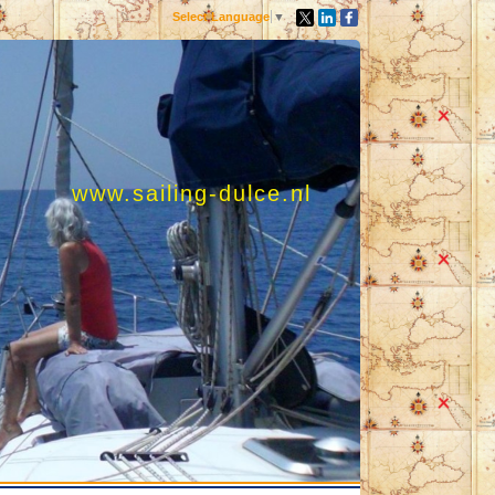
Select Language
▼
www.sailing-dulce.nl