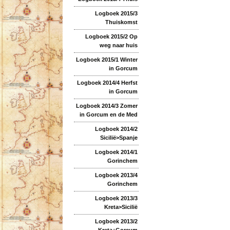
Logboek 2015/3
Thuiskomst
Logboek 2015/2 Op
weg naar huis
Logboek 2015/1 Winter
in Gorcum
Logboek 2014/4 Herfst
in Gorcum
Logboek 2014/3 Zomer
in Gorcum en de Med
Logboek 2014/2
Sicilië>Spanje
Logboek 2014/1
Gorinchem
Logboek 2013/4
Gorinchem
Logboek 2013/3
Kreta>Sicilië
Logboek 2013/2
Kreta+Gorcum