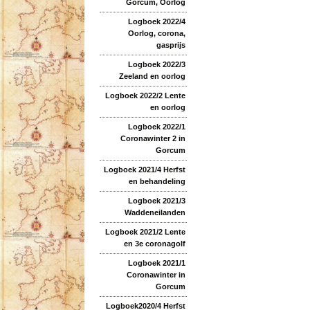
Gorcum, Oorlog
Logboek 2022/4
Oorlog, corona,
gasprijs
Logboek 2022/3
Zeeland en oorlog
Logboek 2022/2 Lente
en oorlog
Logboek 2022/1
Coronawinter 2 in
Gorcum
Logboek 2021/4 Herfst
en behandeling
Logboek 2021/3
Waddeneilanden
Logboek 2021/2 Lente
en 3e coronagolf
Logboek 2021/1
Coronawinter in
Gorcum
Logboek2020/4 Herfst