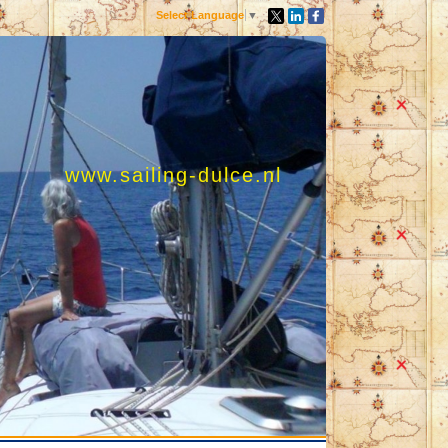
Select Language
▼
www.sailing-dulce.nl