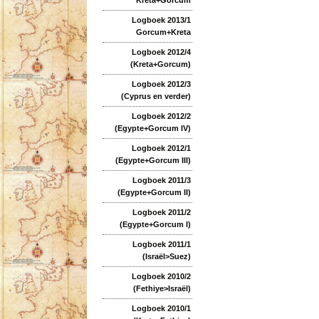
Logboek 2013/1
Gorcum+Kreta
Logboek 2012/4
(Kreta+Gorcum)
Logboek 2012/3
(Cyprus en verder)
Logboek 2012/2
(Egypte+Gorcum IV)
Logboek 2012/1
(Egypte+Gorcum III)
Logboek 2011/3
(Egypte+Gorcum II)
Logboek 2011/2
(Egypte+Gorcum I)
Logboek 2011/1
(Israël>Suez)
Logboek 2010/2
(Fethiye>Israël)
Logboek 2010/1