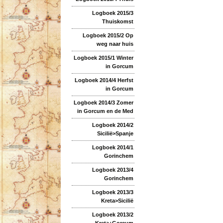
Logboek 2015/3
Thuiskomst
Logboek 2015/2 Op
weg naar huis
Logboek 2015/1 Winter
in Gorcum
Logboek 2014/4 Herfst
in Gorcum
Logboek 2014/3 Zomer
in Gorcum en de Med
Logboek 2014/2
Sicilië>Spanje
Logboek 2014/1
Gorinchem
Logboek 2013/4
Gorinchem
Logboek 2013/3
Kreta>Sicilië
Logboek 2013/2
Kreta+Gorcum