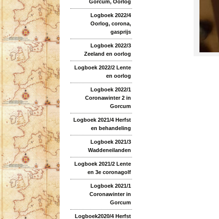
Gorcum, Oorlog
Logboek 2022/4
Oorlog, corona,
gasprijs
Logboek 2022/3
Zeeland en oorlog
Logboek 2022/2 Lente
en oorlog
Logboek 2022/1
Coronawinter 2 in
Gorcum
Logboek 2021/4 Herfst
en behandeling
Logboek 2021/3
Waddeneilanden
Logboek 2021/2 Lente
en 3e coronagolf
Logboek 2021/1
Coronawinter in
Gorcum
Logboek2020/4 Herfst