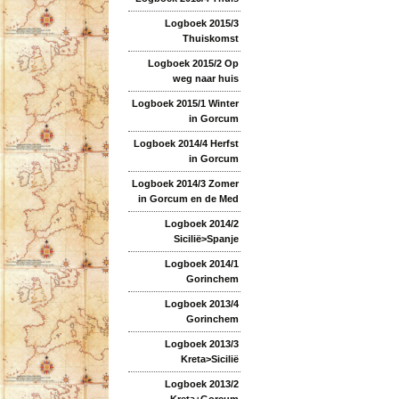
Logboek 2015/3
Thuiskomst
Logboek 2015/2 Op
weg naar huis
Logboek 2015/1 Winter
in Gorcum
Logboek 2014/4 Herfst
in Gorcum
Logboek 2014/3 Zomer
in Gorcum en de Med
Logboek 2014/2
Sicilië>Spanje
Logboek 2014/1
Gorinchem
Logboek 2013/4
Gorinchem
Logboek 2013/3
Kreta>Sicilië
Logboek 2013/2
Kreta+Gorcum