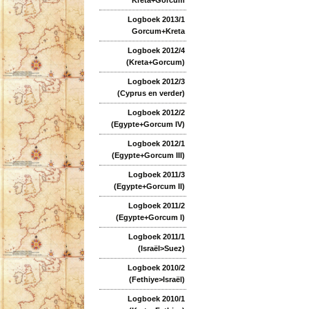
Logboek 2013/1
Gorcum+Kreta
Logboek 2012/4
(Kreta+Gorcum)
Logboek 2012/3
(Cyprus en verder)
Logboek 2012/2
(Egypte+Gorcum IV)
Logboek 2012/1
(Egypte+Gorcum III)
Logboek 2011/3
(Egypte+Gorcum II)
Logboek 2011/2
(Egypte+Gorcum I)
Logboek 2011/1
(Israël>Suez)
Logboek 2010/2
(Fethiye>Israël)
Logboek 2010/1