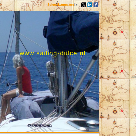
Select Language
▼
www.sailing-dulce.nl