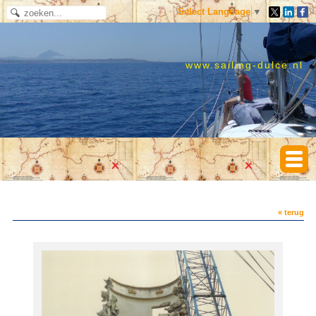
Select Language
▼
www.sailing-dulce.nl
« terug