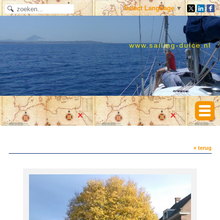
Select Language
▼
www.sailing-dulce.nl
« terug