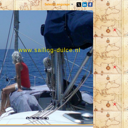
Select Language
▼
www.sailing-dulce.nl