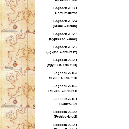
Logboek 2013/1
Gorcum+Kreta
Logboek 2012/4
(Kreta+Gorcum)
Logboek 2012/3
(Cyprus en verder)
Logboek 2012/2
(Egypte+Gorcum IV)
Logboek 2012/1
(Egypte+Gorcum III)
Logboek 2011/3
(Egypte+Gorcum II)
Logboek 2011/2
(Egypte+Gorcum I)
Logboek 2011/1
(Israël>Suez)
Logboek 2010/2
(Fethiye>Israël)
Logboek 2010/1