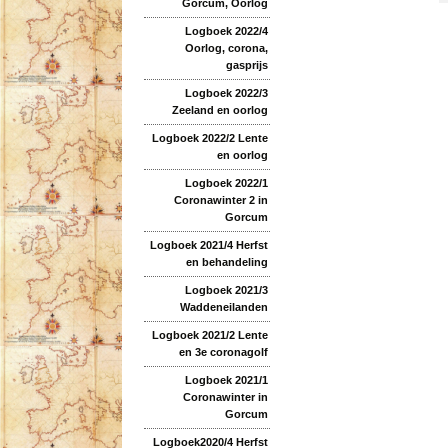
Gorcum, Oorlog
Logboek 2022/4
Oorlog, corona,
gasprijs
Logboek 2022/3
Zeeland en oorlog
Logboek 2022/2 Lente
en oorlog
Logboek 2022/1
Coronawinter 2 in
Gorcum
Logboek 2021/4 Herfst
en behandeling
Logboek 2021/3
Waddeneilanden
Logboek 2021/2 Lente
en 3e coronagolf
Logboek 2021/1
Coronawinter in
Gorcum
Logboek2020/4 Herfst