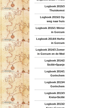
Logboek 2015/3
Thuiskomst
Logboek 2015/2 Op
weg naar huis
Logboek 2015/1 Winter
in Gorcum
Logboek 2014/4 Herfst
in Gorcum
Logboek 2014/3 Zomer
in Gorcum en de Med
Logboek 2014/2
Sicilië>Spanje
Logboek 2014/1
Gorinchem
Logboek 2013/4
Gorinchem
Logboek 2013/3
Kreta>Sicilië
Logboek 2013/2
Kreta+Gorcum