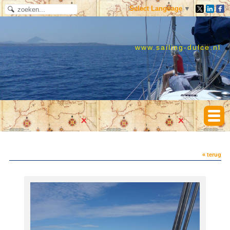
Select Language
▼
www.sailing-dulce.nl
« terug