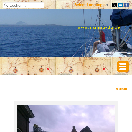
Select Language
▼
www.sailing-dulce.nl
« terug