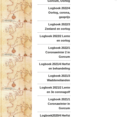
Gorcum, Oorlog
Logboek 2022/4
Oorlog, corona,
gasprijs
Logboek 2022/3
Zeeland en oorlog
Logboek 2022/2 Lente
en oorlog
Logboek 2022/1
Coronawinter 2 in
Gorcum
Logboek 2021/4 Herfst
en behandeling
Logboek 2021/3
Waddeneilanden
Logboek 2021/2 Lente
en 3e coronagolf
Logboek 2021/1
Coronawinter in
Gorcum
Logboek2020/4 Herfst