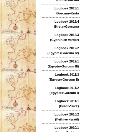
Logboek 2013/1
Gorcum+Kreta
Logboek 2012/4
(Kreta+Gorcum)
Logboek 2012/3
(Cyprus en verder)
Logboek 2012/2
(Egypte+Gorcum IV)
Logboek 2012/1
(Egypte+Gorcum III)
Logboek 2011/3
(Egypte+Gorcum II)
Logboek 2011/2
(Egypte+Gorcum I)
Logboek 2011/1
(Israël>Suez)
Logboek 2010/2
(Fethiye>Israël)
Logboek 2010/1