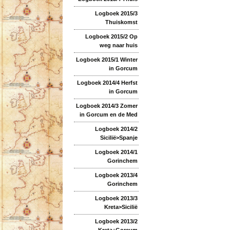
Logboek 2015/3
Thuiskomst
Logboek 2015/2 Op
weg naar huis
Logboek 2015/1 Winter
in Gorcum
Logboek 2014/4 Herfst
in Gorcum
Logboek 2014/3 Zomer
in Gorcum en de Med
Logboek 2014/2
Sicilië>Spanje
Logboek 2014/1
Gorinchem
Logboek 2013/4
Gorinchem
Logboek 2013/3
Kreta>Sicilië
Logboek 2013/2
Kreta+Gorcum