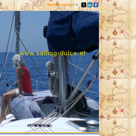
Select Language
▼
www.sailing-dulce.nl