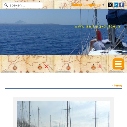
Select Language
▼
www.sailing-dulce.nl
« terug