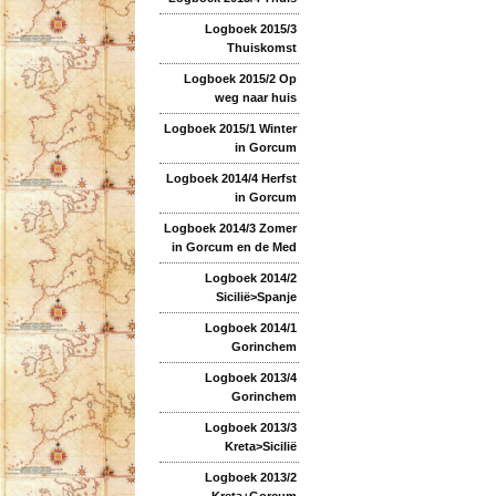
Logboek 2015/3
Thuiskomst
Logboek 2015/2 Op
weg naar huis
Logboek 2015/1 Winter
in Gorcum
Logboek 2014/4 Herfst
in Gorcum
Logboek 2014/3 Zomer
in Gorcum en de Med
Logboek 2014/2
Sicilië>Spanje
Logboek 2014/1
Gorinchem
Logboek 2013/4
Gorinchem
Logboek 2013/3
Kreta>Sicilië
Logboek 2013/2
Kreta+Gorcum