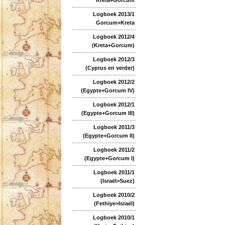
Logboek 2013/1
Gorcum+Kreta
Logboek 2012/4
(Kreta+Gorcum)
Logboek 2012/3
(Cyprus en verder)
Logboek 2012/2
(Egypte+Gorcum IV)
Logboek 2012/1
(Egypte+Gorcum III)
Logboek 2011/3
(Egypte+Gorcum II)
Logboek 2011/2
(Egypte+Gorcum I)
Logboek 2011/1
(Israël>Suez)
Logboek 2010/2
(Fethiye>Israël)
Logboek 2010/1