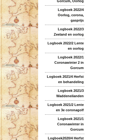
Gorcum, Oorlog
Logboek 2022/4
Oorlog, corona,
gasprijs
Logboek 2022/3
Zeeland en oorlog
Logboek 2022/2 Lente
en oorlog
Logboek 2022/1
Coronawinter 2 in
Gorcum
Logboek 2021/4 Herfst
en behandeling
Logboek 2021/3
Waddeneilanden
Logboek 2021/2 Lente
en 3e coronagolf
Logboek 2021/1
Coronawinter in
Gorcum
Logboek2020/4 Herfst