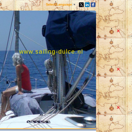
Select Language
▼
www.sailing-dulce.nl