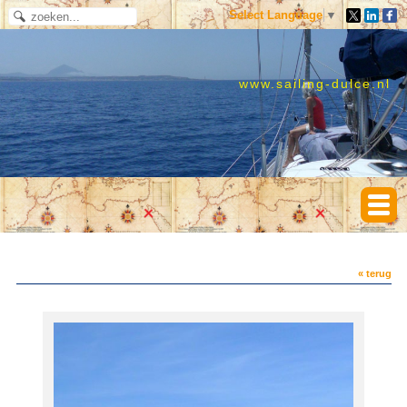
Select Language
▼
www.sailing-dulce.nl
« terug