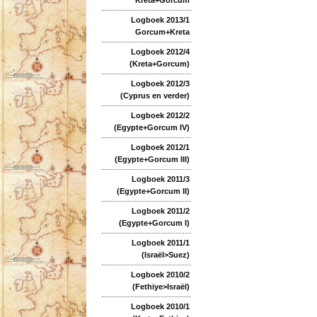
Logboek 2013/1
Gorcum+Kreta
Logboek 2012/4
(Kreta+Gorcum)
Logboek 2012/3
(Cyprus en verder)
Logboek 2012/2
(Egypte+Gorcum IV)
Logboek 2012/1
(Egypte+Gorcum III)
Logboek 2011/3
(Egypte+Gorcum II)
Logboek 2011/2
(Egypte+Gorcum I)
Logboek 2011/1
(Israël>Suez)
Logboek 2010/2
(Fethiye>Israël)
Logboek 2010/1