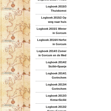
Logboek 2015/3
Thuiskomst
Logboek 2015/2 Op
weg naar huis
Logboek 2015/1 Winter
in Gorcum
Logboek 2014/4 Herfst
in Gorcum
Logboek 2014/3 Zomer
in Gorcum en de Med
Logboek 2014/2
Sicilië>Spanje
Logboek 2014/1
Gorinchem
Logboek 2013/4
Gorinchem
Logboek 2013/3
Kreta>Sicilië
Logboek 2013/2
Kreta+Gorcum