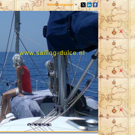
Select Language
▼
www.sailing-dulce.nl