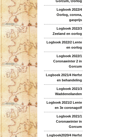
Gorcum, Oorlog
Logboek 2022/4
Oorlog, corona,
gasprijs
Logboek 2022/3
Zeeland en oorlog
Logboek 2022/2 Lente
en oorlog
Logboek 2022/1
Coronawinter 2 in
Gorcum
Logboek 2021/4 Herfst
en behandeling
Logboek 2021/3
Waddeneilanden
Logboek 2021/2 Lente
en 3e coronagolf
Logboek 2021/1
Coronawinter in
Gorcum
Logboek2020/4 Herfst