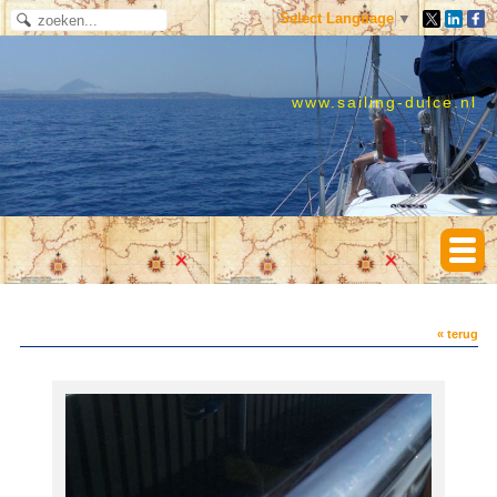
Select Language
▼
www.sailing-dulce.nl
« terug