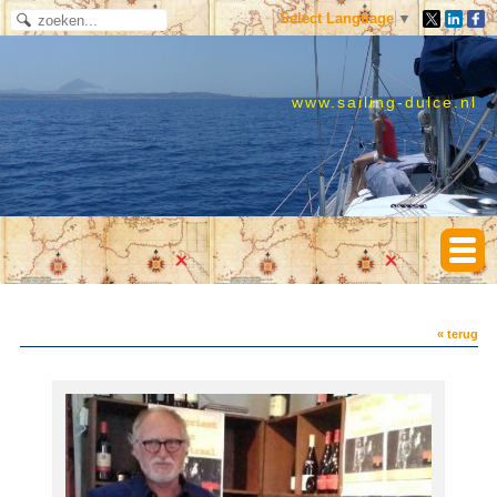
Select Language
▼
www.sailing-dulce.nl
« terug