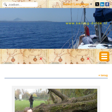
Select Language
▼
www.sailing-dulce.nl
« terug