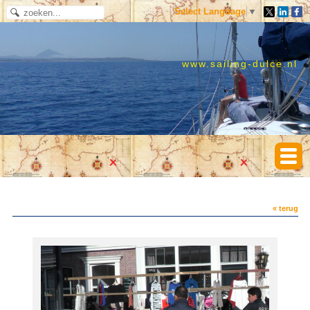
Select Language
▼
www.sailing-dulce.nl
« terug