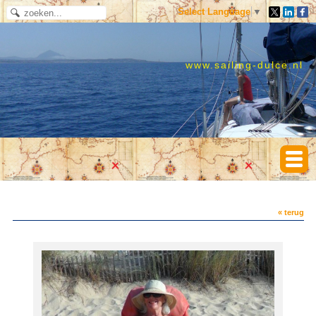
Select Language
▼
www.sailing-dulce.nl
« terug