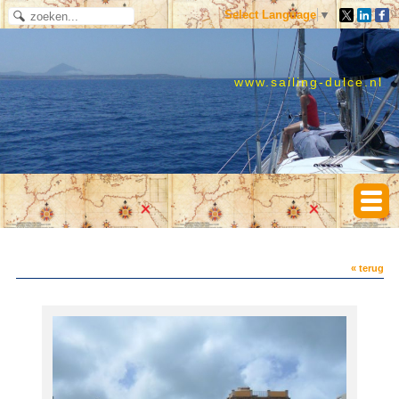
Select Language
▼
www.sailing-dulce.nl
« terug