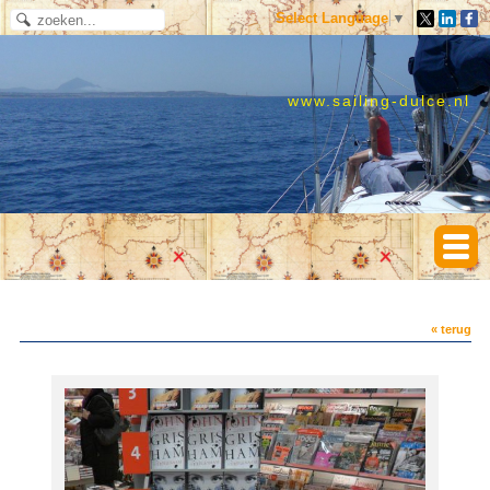
Select Language
▼
www.sailing-dulce.nl
« terug