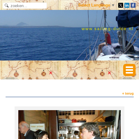
Select Language
▼
www.sailing-dulce.nl
« terug