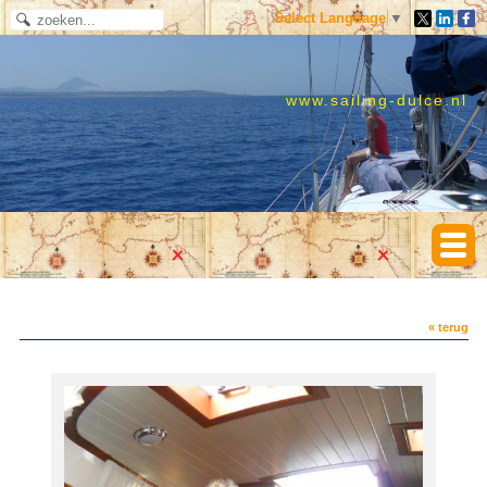
Select Language
▼
www.sailing-dulce.nl
« terug