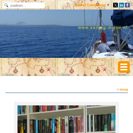
Select Language
▼
www.sailing-dulce.nl
« terug