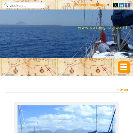
Select Language
▼
www.sailing-dulce.nl
« terug