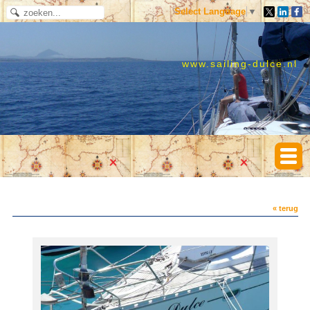
Select Language
▼
www.sailing-dulce.nl
« terug