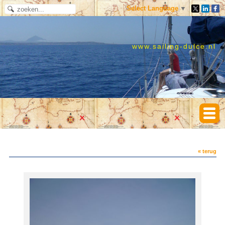
Select Language
▼
www.sailing-dulce.nl
« terug