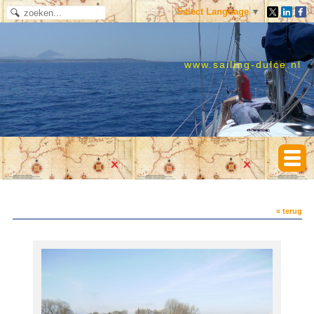
Select Language
▼
www.sailing-dulce.nl
« terug