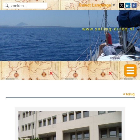
Select Language
▼
www.sailing-dulce.nl
« terug