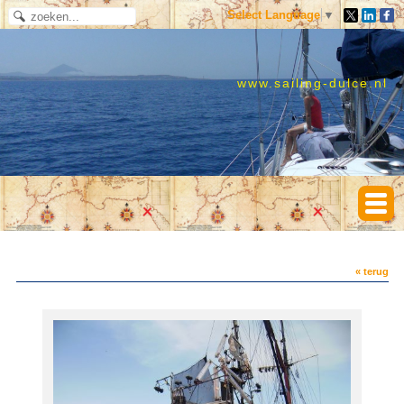
Select Language
▼
www.sailing-dulce.nl
« terug