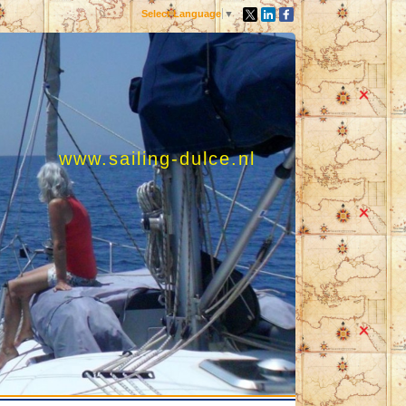
Select Language
▼
www.sailing-dulce.nl