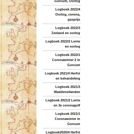
Gorcum, Oorlog
Logboek 2022/4
Oorlog, corona,
gasprijs
Logboek 2022/3
Zeeland en oorlog
Logboek 2022/2 Lente
en oorlog
Logboek 2022/1
Coronawinter 2 in
Gorcum
Logboek 2021/4 Herfst
en behandeling
Logboek 2021/3
Waddeneilanden
Logboek 2021/2 Lente
en 3e coronagolf
Logboek 2021/1
Coronawinter in
Gorcum
Logboek2020/4 Herfst