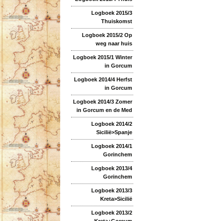
Logboek 2015/3
Thuiskomst
Logboek 2015/2 Op
weg naar huis
Logboek 2015/1 Winter
in Gorcum
Logboek 2014/4 Herfst
in Gorcum
Logboek 2014/3 Zomer
in Gorcum en de Med
Logboek 2014/2
Sicilië>Spanje
Logboek 2014/1
Gorinchem
Logboek 2013/4
Gorinchem
Logboek 2013/3
Kreta>Sicilië
Logboek 2013/2
Kreta+Gorcum