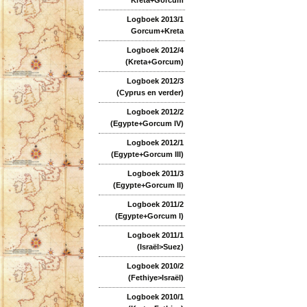
Logboek 2013/1
Gorcum+Kreta
Logboek 2012/4
(Kreta+Gorcum)
Logboek 2012/3
(Cyprus en verder)
Logboek 2012/2
(Egypte+Gorcum IV)
Logboek 2012/1
(Egypte+Gorcum III)
Logboek 2011/3
(Egypte+Gorcum II)
Logboek 2011/2
(Egypte+Gorcum I)
Logboek 2011/1
(Israël>Suez)
Logboek 2010/2
(Fethiye>Israël)
Logboek 2010/1