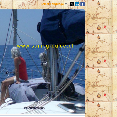
Select Language
▼
www.sailing-dulce.nl