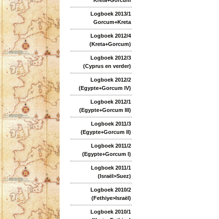
Logboek 2013/1
Gorcum+Kreta
Logboek 2012/4
(Kreta+Gorcum)
Logboek 2012/3
(Cyprus en verder)
Logboek 2012/2
(Egypte+Gorcum IV)
Logboek 2012/1
(Egypte+Gorcum III)
Logboek 2011/3
(Egypte+Gorcum II)
Logboek 2011/2
(Egypte+Gorcum I)
Logboek 2011/1
(Israël>Suez)
Logboek 2010/2
(Fethiye>Israël)
Logboek 2010/1