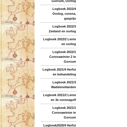
Gorcum, Oorlog
Logboek 2022/4
Oorlog, corona,
gasprijs
Logboek 2022/3
Zeeland en oorlog
Logboek 2022/2 Lente
en oorlog
Logboek 2022/1
Coronawinter 2 in
Gorcum
Logboek 2021/4 Herfst
en behandeling
Logboek 2021/3
Waddeneilanden
Logboek 2021/2 Lente
en 3e coronagolf
Logboek 2021/1
Coronawinter in
Gorcum
Logboek2020/4 Herfst