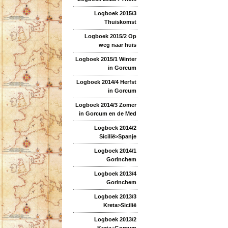
Logboek 2015/3
Thuiskomst
Logboek 2015/2 Op
weg naar huis
Logboek 2015/1 Winter
in Gorcum
Logboek 2014/4 Herfst
in Gorcum
Logboek 2014/3 Zomer
in Gorcum en de Med
Logboek 2014/2
Sicilië>Spanje
Logboek 2014/1
Gorinchem
Logboek 2013/4
Gorinchem
Logboek 2013/3
Kreta>Sicilië
Logboek 2013/2
Kreta+Gorcum