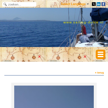
Select Language
▼
www.sailing-dulce.nl
« terug