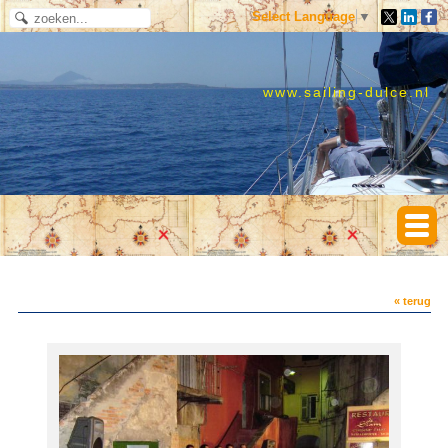
Select Language
▼
www.sailing-dulce.nl
« terug