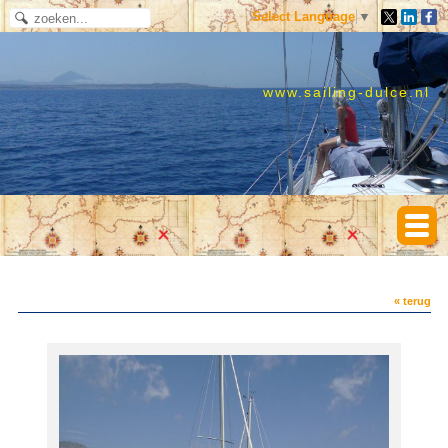
Select Language
▼
www.sailing-dulce.nl
« terug