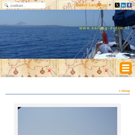
Select Language
▼
www.sailing-dulce.nl
« terug