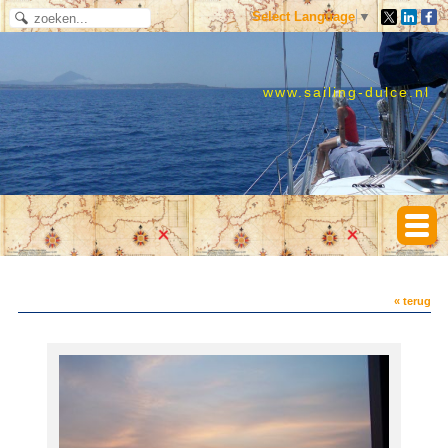
Select Language
▼
www.sailing-dulce.nl
« terug