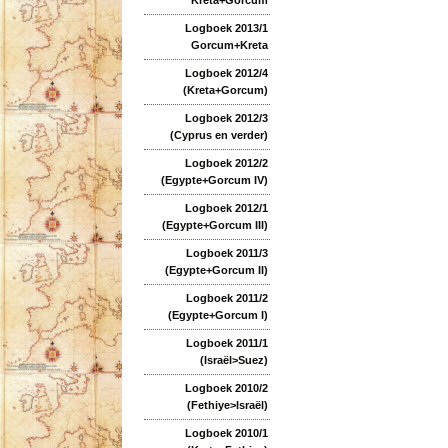
Logboek 2013/1
Gorcum+Kreta
Logboek 2012/4
(Kreta+Gorcum)
Logboek 2012/3
(Cyprus en verder)
Logboek 2012/2
(Egypte+Gorcum IV)
Logboek 2012/1
(Egypte+Gorcum III)
Logboek 2011/3
(Egypte+Gorcum II)
Logboek 2011/2
(Egypte+Gorcum I)
Logboek 2011/1
(Israël>Suez)
Logboek 2010/2
(Fethiye>Israël)
Logboek 2010/1