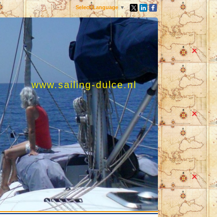
Select Language
▼
www.sailing-dulce.nl