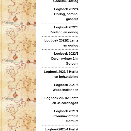
Gorcum, Oorlog
Logboek 2022/4
Oorlog, corona,
gasprijs
Logboek 2022/3
Zeeland en oorlog
Logboek 2022/2 Lente
en oorlog
Logboek 2022/1
Coronawinter 2 in
Gorcum
Logboek 2021/4 Herfst
en behandeling
Logboek 2021/3
Waddeneilanden
Logboek 2021/2 Lente
en 3e coronagolf
Logboek 2021/1
Coronawinter in
Gorcum
Logboek2020/4 Herfst