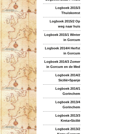
Logboek 2015/3
Thuiskomst
Logboek 2015/2 Op
weg naar huis
Logboek 2015/1 Winter
in Gorcum
Logboek 2014/4 Herfst
in Gorcum
Logboek 2014/3 Zomer
in Gorcum en de Med
Logboek 2014/2
Sicilië>Spanje
Logboek 2014/1
Gorinchem
Logboek 2013/4
Gorinchem
Logboek 2013/3
Kreta>Sicilië
Logboek 2013/2
Kreta+Gorcum