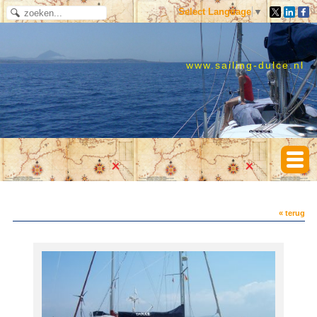
Select Language
▼
www.sailing-dulce.nl
« terug