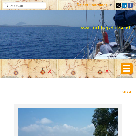
Select Language
▼
www.sailing-dulce.nl
« terug