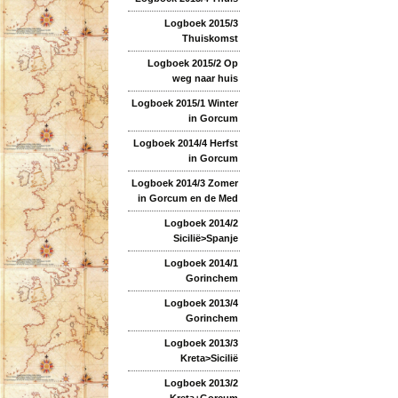
Logboek 2015/3
Thuiskomst
Logboek 2015/2 Op
weg naar huis
Logboek 2015/1 Winter
in Gorcum
Logboek 2014/4 Herfst
in Gorcum
Logboek 2014/3 Zomer
in Gorcum en de Med
Logboek 2014/2
Sicilië>Spanje
Logboek 2014/1
Gorinchem
Logboek 2013/4
Gorinchem
Logboek 2013/3
Kreta>Sicilië
Logboek 2013/2
Kreta+Gorcum