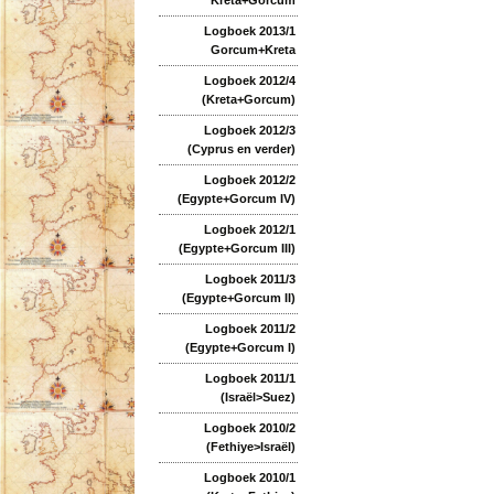
Logboek 2013/1
Gorcum+Kreta
Logboek 2012/4
(Kreta+Gorcum)
Logboek 2012/3
(Cyprus en verder)
Logboek 2012/2
(Egypte+Gorcum IV)
Logboek 2012/1
(Egypte+Gorcum III)
Logboek 2011/3
(Egypte+Gorcum II)
Logboek 2011/2
(Egypte+Gorcum I)
Logboek 2011/1
(Israël>Suez)
Logboek 2010/2
(Fethiye>Israël)
Logboek 2010/1