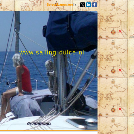
Select Language
▼
www.sailing-dulce.nl