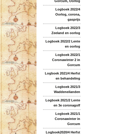
Gorcum, Oorlog
Logboek 2022/4
Oorlog, corona,
gasprijs
Logboek 2022/3
Zeeland en oorlog
Logboek 2022/2 Lente
en oorlog
Logboek 2022/1
Coronawinter 2 in
Gorcum
Logboek 2021/4 Herfst
en behandeling
Logboek 2021/3
Waddeneilanden
Logboek 2021/2 Lente
en 3e coronagolf
Logboek 2021/1
Coronawinter in
Gorcum
Logboek2020/4 Herfst