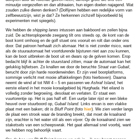
minuutje vergezellen en dan afdraaien, hun eigen doelen najagend. Wat
zouden zulke dieren denken? (Dolfijnen hebben een redelijke vorm van
zelfbewustzijn, wist je dat? Ze herkennen zichzelf bijvoorbeeld bij
experimenten met spiegels).
We hebben de
shipping lanes
intussen aan bakboord en zeilen bijna
zuid. De achteroplopende zeegang tilt ons steeds op, de kont van de
boot komt omhoog en de golf stuwt ons vooruit en rolt dan onder ons
door. Dat patroon herhaalt zich alsmaar. Het is niet zonder risico, want
als de stuurautomaat het voortdurende bijsturen niet aan zou kunnen,
kan de boot uitbreken de boot uit en dwars op de golven komen. Erop
bedacht blijf ik achter de stuurstand zitten, maar de automaat kan het
gelukkig bijfietsen. Zo knallen we door de beruchte
Straat van Gubail
,
berucht door zijn harde noordenwinden. Er zijn veel boorplatforms,
sommige verlicht met mooie affakkelingen (foto hierboven). Daarna
neemt de wind af tot NW 4 – 5 en passeren we
Ashraf Island
, het
eerste eiland in het mooie koraalgebied bij
Hurghada
. Het eiland is
volledig zonder begroeiing, desolaat en verlaten. Er staat een
vuurtorentje op. Het is pas half elf. Een uurtje later rijst er een bleke
heuvel over stuurboord op,
Gubail Island
. Links ervan is een vlakke
plaat met een baken; dit is
Bluff Point
(foto
hier
). We zien verder langs
de plaat een strook waar de branding breekt, dat moet de kraalrand
zijn, erachter is het water stil als een vijver. Op de koraalrand zien we
staketsels van een scheepswrak. Het gaat allemaal snel voorbij, want
we hebben nog behoorlijk vaart.