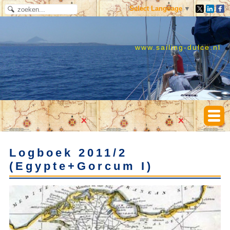
Select Language
▼
www.sailing-dulce.nl
Logboek 2011/2
(Egypte+Gorcum I)