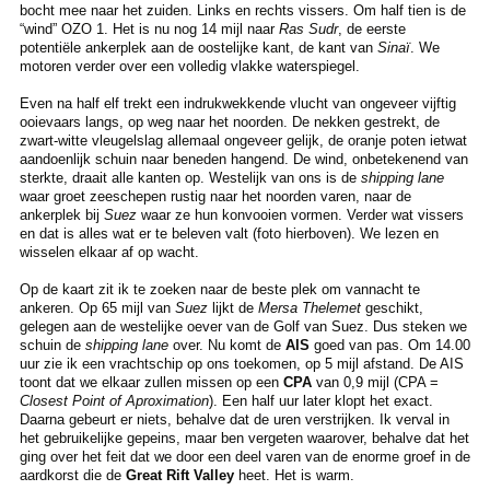
bocht mee naar het zuiden. Links en rechts vissers. Om half tien is de
“wind” OZO 1. Het is nu nog 14 mijl naar
Ras Sudr
, de eerste
potentiële ankerplek aan de oostelijke kant, de kant van
Sinaï
. We
motoren verder over een volledig vlakke waterspiegel.
Even na half elf trekt een indrukwekkende vlucht van ongeveer vijftig
ooievaars langs, op weg naar het noorden. De nekken gestrekt, de
zwart-witte vleugelslag allemaal ongeveer gelijk, de oranje poten ietwat
aandoenlijk schuin naar beneden hangend. De wind, onbetekenend van
sterkte, draait alle kanten op. Westelijk van ons is de
shipping lane
waar groet zeeschepen rustig naar het noorden varen, naar de
ankerplek bij
Suez
waar ze hun konvooien vormen. Verder wat vissers
en dat is alles wat er te beleven valt (foto hierboven). We lezen en
wisselen elkaar af op wacht.
Op de kaart zit ik te zoeken naar de beste plek om vannacht te
ankeren. Op 65 mijl van
Suez
lijkt de
Mersa Thelemet
geschikt,
gelegen aan de westelijke oever van de Golf van Suez. Dus steken we
schuin de
shipping lane
over. Nu komt de
AIS
goed van pas. Om 14.00
uur zie ik een vrachtschip op ons toekomen, op 5 mijl afstand. De AIS
toont dat we elkaar zullen missen op een
CPA
van 0,9 mijl (CPA =
Closest Point of Aproximation
). Een half uur later klopt het exact.
Daarna gebeurt er niets, behalve dat de uren verstrijken. Ik verval in
het gebruikelijke gepeins, maar ben vergeten waarover, behalve dat het
ging over het feit dat we door een deel varen van de enorme groef in de
aardkorst die de
Great Rift Valley
heet. Het is warm.