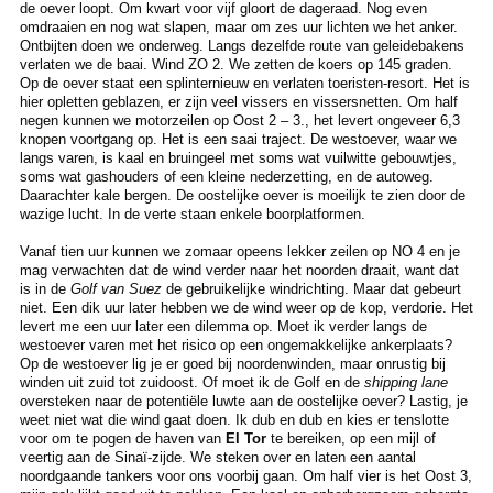
de oever loopt. Om kwart voor vijf gloort de dageraad. Nog even
omdraaien en nog wat slapen, maar om zes uur lichten we het anker.
Ontbijten doen we onderweg. Langs dezelfde route van geleidebakens
verlaten we de baai. Wind ZO 2. We zetten de koers op 145 graden.
Op de oever staat een splinternieuw en verlaten toeristen-resort. Het is
hier opletten geblazen, er zijn veel vissers en vissersnetten. Om half
negen kunnen we motorzeilen op Oost 2 – 3., het levert ongeveer 6,3
knopen voortgang op. Het is een saai traject. De westoever, waar we
langs varen, is kaal en bruingeel met soms wat vuilwitte gebouwtjes,
soms wat gashouders of een kleine nederzetting, en de autoweg.
Daarachter kale bergen. De oostelijke oever is moeilijk te zien door de
wazige lucht. In de verte staan enkele boorplatformen.
Vanaf tien uur kunnen we zomaar opeens lekker zeilen op NO 4 en je
mag verwachten dat de wind verder naar het noorden draait, want dat
is in de
Golf van Suez
de gebruikelijke windrichting. Maar dat gebeurt
niet. Een dik uur later hebben we de wind weer op de kop, verdorie. Het
levert me een uur later een dilemma op. Moet ik verder langs de
westoever varen met het risico op een ongemakkelijke ankerplaats?
Op de westoever lig je er goed bij noordenwinden, maar onrustig bij
winden uit zuid tot zuidoost. Of moet ik de Golf en de
shipping lane
oversteken naar de potentiële luwte aan de oostelijke oever? Lastig, je
weet niet wat die wind gaat doen. Ik dub en dub en kies er tenslotte
voor om te pogen de haven van
El Tor
te bereiken, op een mijl of
veertig aan de Sinaï-zijde. We steken over en laten een aantal
noordgaande tankers voor ons voorbij gaan. Om half vier is het Oost 3,