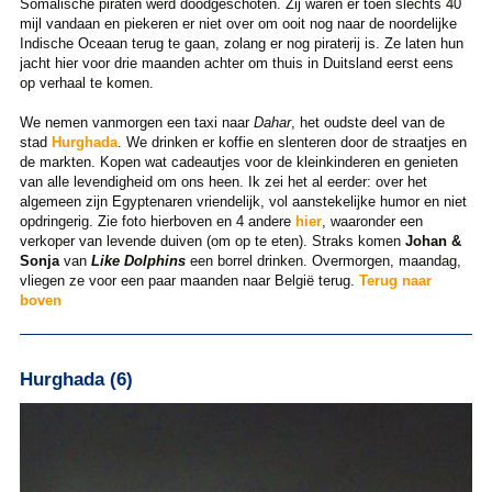
Somalische piraten werd doodgeschoten. Zij waren er toen slechts 40
mijl vandaan en piekeren er niet over om ooit nog naar de noordelijke
Indische Oceaan terug te gaan, zolang er nog piraterij is. Ze laten hun
jacht hier voor drie maanden achter om thuis in Duitsland eerst eens
op verhaal te komen.
We nemen vanmorgen een taxi naar
Dahar
, het oudste deel van de
stad
Hurghada
. We drinken er koffie en slenteren door de straatjes en
de markten. Kopen wat cadeautjes voor de kleinkinderen en genieten
van alle levendigheid om ons heen. Ik zei het al eerder: over het
algemeen zijn Egyptenaren vriendelijk, vol aanstekelijke humor en niet
opdringerig. Zie foto hierboven en 4 andere
hier
, waaronder een
verkoper van levende duiven (om op te eten). Straks komen
Johan &
Sonja
van
Like Dolphins
een borrel drinken. Overmorgen, maandag,
vliegen ze voor een paar maanden naar België terug.
Terug naar
boven
Hurghada (6)