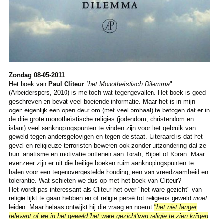
Zondag 08-05-2011
Het boek van
Paul Cliteur
"het Monotheïstisch Dilemma
"
(Arbeiderspers, 2010) is me toch wat tegengevallen. Het boek is goed
geschreven en bevat veel boeiende informatie. Maar het is in mijn
ogen eigenlijk een open deur om (met veel omhaal) te betogen dat er in
de drie grote monotheïstische religies (jodendom, christendom en
islam) veel aanknopingspunten te vinden zijn voor het gebruik van
geweld tegen andersgelovigen en tegen de staat. Uiteraard is dat het
geval en religieuze terroristen beweren ook zonder uitzondering dat ze
hun fanatisme en motivatie ontlenen aan Torah, Bijbel of Koran. Maar
evenzeer zijn er uit die heilige boeken ruim aanknopingspunten te
halen voor een tegenovergestelde houding, een van vreedzaamheid en
tolerantie. Wat schieten we dus op met het boek van Cliteur?
Het wordt pas interessant als Cliteur het over "het ware gezicht" van
religie lijkt te gaan hebben en of religie persé tot religieus geweld
moet
leiden. Maar helaas ontwijkt hij die vraag en noemt
"het niet langer
relevant of we in het geweld 'het ware gezicht'van religie te zien krijgen