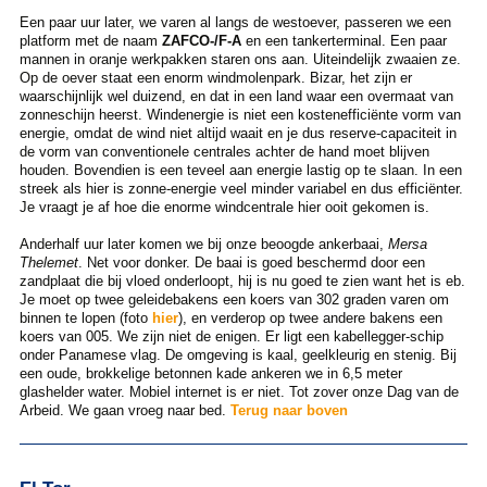
Een paar uur later, we varen al langs de westoever, passeren we een
platform met de naam
ZAFCO-/F-A
en een tankerterminal. Een paar
mannen in oranje werkpakken staren ons aan. Uiteindelijk zwaaien ze.
Op de oever staat een enorm windmolenpark. Bizar, het zijn er
waarschijnlijk wel duizend, en dat in een land waar een overmaat van
zonneschijn heerst. Windenergie is niet een kostenefficiënte vorm van
energie, omdat de wind niet altijd waait en je dus reserve-capaciteit in
de vorm van conventionele centrales achter de hand moet blijven
houden. Bovendien is een teveel aan energie lastig op te slaan. In een
streek als hier is zonne-energie veel minder variabel en dus efficiënter.
Je vraagt je af hoe die enorme windcentrale hier ooit gekomen is.
Anderhalf uur later komen we bij onze beoogde ankerbaai,
Mersa
Thelemet
. Net voor donker. De baai is goed beschermd door een
zandplaat die bij vloed onderloopt, hij is nu goed te zien want het is eb.
Je moet op twee geleidebakens een koers van 302 graden varen om
binnen te lopen (foto
hier
), en verderop op twee andere bakens een
koers van 005. We zijn niet de enigen. Er ligt een kabellegger-schip
onder Panamese vlag. De omgeving is kaal, geelkleurig en stenig. Bij
een oude, brokkelige betonnen kade ankeren we in 6,5 meter
glashelder water. Mobiel internet is er niet. Tot zover onze Dag van de
Arbeid. We gaan vroeg naar bed.
Terug naar boven