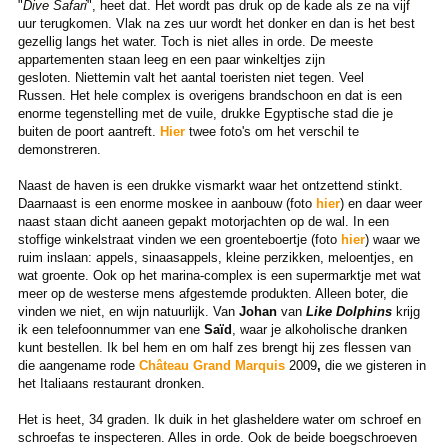
"
Dive Safari
", heet dat. Het wordt pas druk op de kade als ze na vijf
uur terugkomen. Vlak na zes uur wordt het donker en dan is het best
gezellig langs het water. Toch is niet alles in orde. De meeste
appartementen staan leeg en een paar winkeltjes zijn
gesloten. Niettemin valt het aantal toeristen niet tegen. Veel
Russen. Het hele complex is overigens brandschoon en dat is een
enorme tegenstelling met de vuile, drukke Egyptische stad die je
buiten de poort aantreft.
Hier
twee foto's om het verschil te
demonstreren.
Naast de haven is een drukke vismarkt waar het ontzettend stinkt.
Daarnaast is een enorme moskee in aanbouw (foto
hier
) en daar weer
naast staan dicht aaneen gepakt motorjachten op de wal. In een
stoffige winkelstraat vinden we een groenteboertje (foto
hier
) waar we
ruim inslaan: appels, sinaasappels, kleine perzikken, meloentjes, en
wat groente. Ook op het marina-complex is een supermarktje met wat
meer op de westerse mens afgestemde produkten. Alleen boter, die
vinden we niet, en wijn natuurlijk. Van
Johan
van
Like Dolphins
krijg
ik een telefoonnummer van ene
Saïd
, waar je alkoholische dranken
kunt bestellen. Ik bel hem en om half zes brengt hij zes flessen van
die aangename rode
Château Grand Marquis
2009
,
die we gisteren in
het Italiaans restaurant dronken.
Het is heet, 34 graden. Ik duik in het glasheldere water om schroef en
schroefas te inspecteren. Alles in orde. Ook de beide boegschroeven