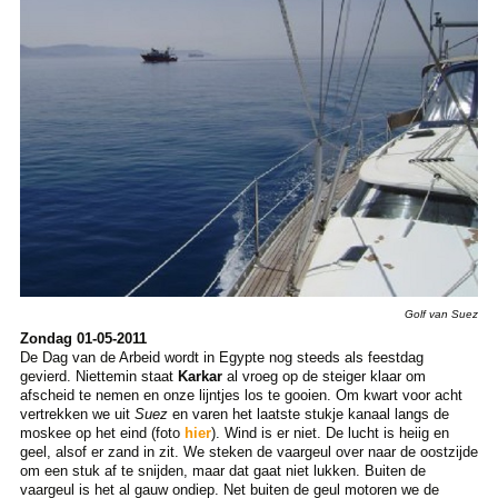
Golf van Suez
Zondag 01-05-2011
De Dag van de Arbeid wordt in Egypte nog steeds als feestdag
gevierd. Niettemin staat
Karkar
al vroeg op de steiger klaar om
afscheid te nemen en onze lijntjes los te gooien. Om kwart voor acht
vertrekken we uit
Suez
en varen het laatste stukje kanaal langs de
moskee op het eind (foto
hier
). Wind is er niet. De lucht is heiig en
geel, alsof er zand in zit. We steken de vaargeul over naar de oostzijde
om een stuk af te snijden, maar dat gaat niet lukken. Buiten de
vaargeul is het al gauw ondiep. Net buiten de geul motoren we de