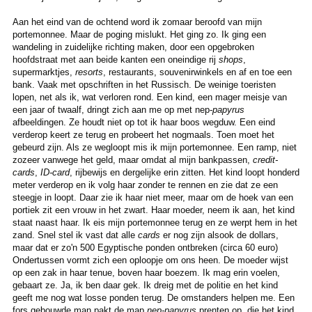
Aan het eind van de ochtend word ik zomaar beroofd van mijn
portemonnee. Maar de poging mislukt. Het ging zo. Ik ging een
wandeling in zuidelijke richting maken, door een opgebroken
hoofdstraat met aan beide kanten een oneindige rij
shops
,
supermarktjes,
resorts
, restaurants, souvenirwinkels en af en toe een
bank. Vaak met opschriften in het Russisch. De weinige toeristen
lopen, net als ik, wat verloren rond. Een kind, een mager meisje van
een jaar of twaalf, dringt zich aan me op met nep-
papyrus
afbeeldingen. Ze houdt niet op tot ik haar boos wegduw. Een eind
verderop keert ze terug en probeert het nogmaals. Toen moet het
gebeurd zijn. Als ze wegloopt mis ik mijn portemonnee. Een ramp, niet
zozeer vanwege het geld, maar omdat al mijn bankpassen,
credit-
cards
,
ID-card
, rijbewijs en dergelijke erin zitten. Het kind loopt honderd
meter verderop en ik volg haar zonder te rennen en zie dat ze een
steegje in loopt. Daar zie ik haar niet meer, maar om de hoek van een
portiek zit een vrouw in het zwart. Haar moeder, neem ik aan, het kind
staat naast haar. Ik eis mijn portemonnee terug en ze werpt hem in het
zand. Snel stel ik vast dat alle
cards
er nog zijn alsook de dollars,
maar dat er zo'n 500 Egyptische ponden ontbreken (circa 60 euro)
Ondertussen vormt zich een oploopje om ons heen. De moeder wijst
op een zak in haar tenue, boven haar boezem. Ik mag erin voelen,
gebaart ze. Ja, ik ben daar gek. Ik dreig met de politie en het kind
geeft me nog wat losse ponden terug. De omstanders helpen me. Een
fors gebouwde man pakt de map
nep-papyrus
prenten op, die het kind