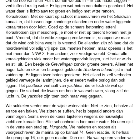
Om de hoe van Bluff Point komen we ook in – ik zou haast zeggen –
verbluffend rustig water. Er liggen wat boten van duikers geankerd. Het
water daar is lichtblauw tot groen en indigo met witte randen.
Koraalrotsen. Met de kaart op schoot manoeuvreren we het Shadwan
kanaal in, dat tussen lage zanderige eilanden en onder water liggende
koraalrotsen door leidt. Goed op de schaars betonning letten!
Koraalrotsen zijn messcherp, je moet er niet op terecht komen met je
boot. Vreemd, dat de wilde zeegang verdwenen is, snappen we maar
dat de wind ook bijna weg is is vreemd. De eilanden zijn zó laag dat de
noordenwind volledig vrij spel zou moeten hebben, maar opeens is het
niet meer dan NNW 2. Een andere, zeer vredige wereld. Omdat alle
koraalgebieden vlak onder het wateroppervlak liggen, ziet het er wijds
en stil uit. Een beetje de
Grevelingen
zonder groene oevers. Alleen het
hoge, kale en oker- en bruingeel gekleurde
Shadwan Island
rijst in het
zuiden op. Er liggen twee boten geankerd. Het eiland is zelf verboden
gebied vanwege de landmijnen, die er sedert welke oorlog dan ook
liggen. Het
pilotbook
verhaalt van
yachties
, die er toch de wal op
gingen. De soldaat die kwam om hen te waarschuwen, vloog zelf de
lucht in. De
yachties
zijn toen toch maar weg gegaan.
We sukkelen verder over de wijde watervlakte. Niet te zien, behalve af
en toe een baken. We zitten te suffen, het is bepaald anders dan
vanmorgen. Soms even de koers bijstellen wegens de nauwelijks
zichtbare koraalriffen. Alle schoonheid is hier onder water. Na uren rijst
in de verte een stad op,
Hurghada
. We naderen en roepen als
voorgeschreven de marina op op kanaal 74. Geen reactie. Ik herhaal
de oproep op 16, ook geen reactie. Dan niet. Na wat speren vinden we