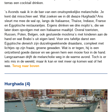
terras een cocktail drinken.
´s Avonds raak ik in de ban van een onuitsprekelijke melancholie. Je
kent dat misschien wel. Wat zoeken we in dit dwaze
Hurghada
? Ans
sleurt me mee de wal op, langs de Italiaanse, Thaìse, Indiase, Franse
en Egyptische restaurantjes. Ergens drinken we drie
mojito
´s, die we
later doen opvolgen met een Italiaanse maaltijd. Overal toeristen,
Russen, Polen, Belgen, ook gesluierde moslima´s met kinderen aan de
hand en wat Brabo´s uit eigen land. Voor ons tafeltje danst een
Egyptische
derwish
zijn duizelingwekkende draaidans, compleet met
lichtjes op zijn fraaie, groene gewaden. Wat is er tegen, hij is een
ontzettend goede danser en we geven hem een mooie fooi in de hand.
Langzaamaan drijft de melancholie weg in de warme avond. Toch is er
iets mis in de wereld, maar ik kan er niet meer op komen wat of het
was.
Terug naar boven
Hurghada (4)