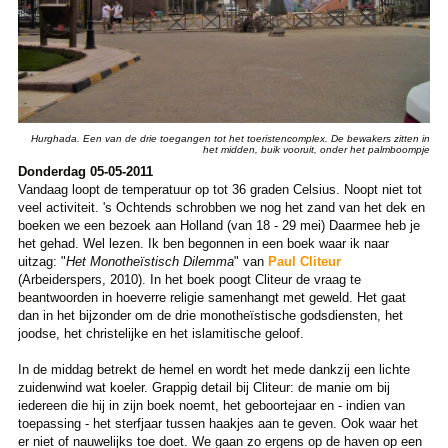
Hurghada. Een van de drie toegangen tot het toeristencomplex. De bewakers zitten in
het midden, buik vooruit, onder het palmboompje
Donderdag 05-05-2011
Vandaag loopt de temperatuur op tot 36 graden Celsius. Noopt niet tot
veel activiteit. 's Ochtends schrobben we nog het zand van het dek en
boeken we een bezoek aan Holland (van 18 - 29 mei) Daarmee heb je
het gehad. Wel lezen. Ik ben begonnen in een boek waar ik naar
uitzag: "
Het Monotheïstisch Dilemma
" van
Paul Cliteur
(Arbeiderspers, 2010). In het boek poogt Cliteur de vraag te
beantwoorden in hoeverre religie samenhangt met geweld. Het gaat
dan in het bijzonder om de drie monotheïstische godsdiensten, het
joodse, het christelijke en het islamitische geloof.
In de middag betrekt de hemel en wordt het mede dankzij een lichte
zuidenwind wat koeler. Grappig detail bij Cliteur: de manie om bij
iedereen die hij in zijn boek noemt, het geboortejaar en - indien van
toepassing - het sterfjaar tussen haakjes aan te geven. Ook waar het
er niet of nauwelijks toe doet. We gaan zo ergens op de haven op een