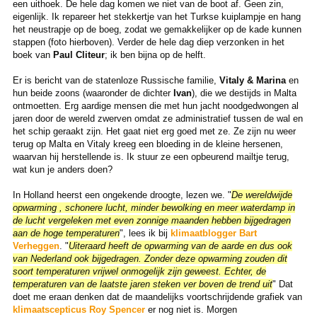
een uithoek. De hele dag komen we niet van de boot af. Geen zin,
eigenlijk. Ik repareer het stekkertje van het Turkse kuiplampje en hang
het neustrapje op de boeg, zodat we gemakkelijker op de kade kunnen
stappen (foto hierboven). Verder de hele dag diep verzonken in het
boek van
Paul Cliteur
; ik ben bijna op de helft.
Er is bericht van de statenloze Russische familie,
Vitaly & Marina
en
hun beide zoons (waaronder de dichter
Ivan
), die we destijds in Malta
ontmoetten. Erg aardige mensen die met hun jacht noodgedwongen al
jaren door de wereld zwerven omdat ze administratief tussen de wal en
het schip geraakt zijn. Het gaat niet erg goed met ze. Ze zijn nu weer
terug op Malta en Vitaly kreeg een bloeding in de kleine hersenen,
waarvan hij herstellende is. Ik stuur ze een opbeurend mailtje terug,
wat kun je anders doen?
In Holland heerst een ongekende droogte, lezen we. "
De wereldwijde
opwarming , schonere lucht, minder bewolking en meer waterdamp in
de lucht vergeleken met even zonnige maanden hebben bijgedragen
aan de hoge temperaturen
", lees ik bij
klimaatblogger Bart
Verheggen
. "
Uiteraard heeft de opwarming van de aarde en dus ook
van Nederland ook bijgedragen. Zonder deze opwarming zouden dit
soort temperaturen vrijwel onmogelijk zijn geweest. Echter, de
temperaturen van de laatste jaren steken ver boven de trend uit
" Dat
doet me eraan denken dat de maandelijks voortschrijdende grafiek van
klimaatscepticus Roy Spencer
er nog niet is. Morgen