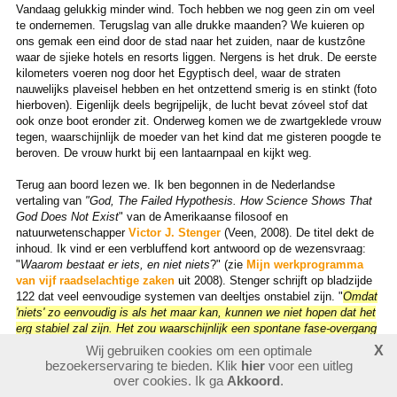
Vandaag gelukkig minder wind. Toch hebben we nog geen zin om veel
te ondernemen. Terugslag van alle drukke maanden? We kuieren op
ons gemak een eind door de stad naar het zuiden, naar de kustzône
waar de sjieke hotels en resorts liggen. Nergens is het druk. De eerste
kilometers voeren nog door het Egyptisch deel, waar de straten
nauwelijks plaveisel hebben en het ontzettend smerig is en stinkt (foto
hierboven). Eigenlijk deels begrijpelijk, de lucht bevat zóveel stof dat
ook onze boot eronder zit. Onderweg komen we de zwartgeklede vrouw
tegen, waarschijnlijk de moeder van het kind dat me gisteren poogde te
beroven. De vrouw hurkt bij een lantaarnpaal en kijkt weg.
Terug aan boord lezen we. Ik ben begonnen in de Nederlandse
vertaling van
"God, The Failed Hypothesis. How Science Shows That
God Does Not Exist
" van de Amerikaanse filosoof en
natuurwetenschapper
Victor J. Stenger
(Veen, 2008). De titel dekt de
inhoud. Ik vind er een verbluffend kort antwoord op de wezensvraag:
"
Waarom bestaat er iets, en niet niets
?" (zie
Mijn werkprogramma
van vijf raadselachtige zaken
uit 2008). Stenger schrijft op bladzijde
122 dat veel eenvoudige systemen van deeltjes onstabiel zijn. "
Omdat
'niets' zo eenvoudig is als het maar kan, kunnen we niet hopen dat het
erg stabiel zal zijn. Het zou waarschijnlijk een spontane fase-overgang
vertonen naar iets dat ingewikkelder is, bijvoorbeeld een universum dat
Wij gebruiken cookies om een optimale
X
materie bevat
" een universum als het onze, dus. Dit vind ik briljant
bezoekerservaring te bieden. Klik
hier
voor een uitleg
(hoewel ik er natuurlijk niks van snap), omdat het zo simpel lijkt:
over cookies. Ik ga
Akkoord
.