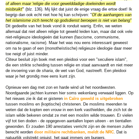
of alleen maar 'religie die voor gewelddadige doeleinden wordt
misbruikt'
" (blz. 136). Mij lijkt dat juist de enige vraag die ertoe doet! Ik
begrijp dan ook echt niet hoe hij kan schrijven: "
Of de aanhangers van
het islamisme zich terecht op godsdienst beroepen is niet van belang"
Dit gedeelte van het boek vond ik ronduit warrig. Enfin, we weten
allemaal dat niet alleen religie tot geweld leiden kan, maar dat ook vele
niet-religieuze ideologieën dat kunnen (fascisme, communisme,
nationalisme, racisme). Maar het was nou eens interessant geweest
om na te gaan of een (monotheïstische) religieuze ideologie daar meer
toe neigt of juist minder.
Cliteur besluit zijn boek met een pleidooi voor een "seculiere islam",
die een strikte scheiding tussen religie en staat aanvaardt en niet meer
de invoering van de
sharia
, de wet van God, nastreeft. Een pleidooi
waar je het grondig mee eens kunt zijn.
Opnieuw een dag met zon en harde wind uit het noordwesten.
Noordgaande jachten kunnen hier soms wekenlang verwaaid liggen. Op
het nieuws zie ik dat er gisteren
in Caïro geweld is uitgebroken
tussen moslims en (koptische) christenen. De moslims meenden te
weten dat de kopten een vrouw in een kerk vasthielden, die zich tot de
islam wilde bekeren omdat ze met een moslim wilde trouwen. Er vielen
vijf tot tien doden - de opgegeven aantallen lopen uiteen - en tientallen
gewonden. Er zouden 190 arrestaties verricht zijn en de mensen zullen
berecht worden
door militaire rechtbanken, meldt de NRC
. Dat is
natuurlijk volstrekt onjuist, het gaat immers om burgers.