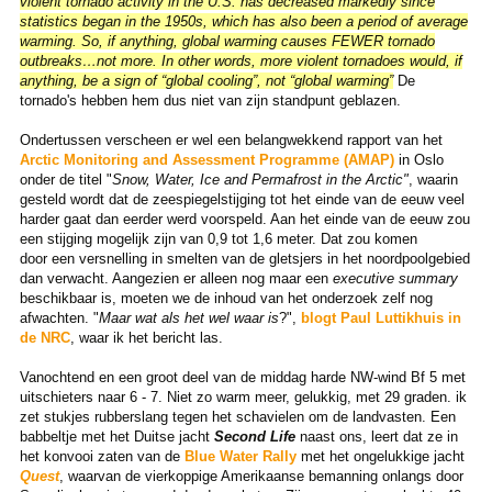
violent tornado activity in the U.S. has decreased markedly since
statistics began in the 1950s, which has also been a period of average
warming. So, if anything, global warming causes FEWER tornado
outbreaks…not more. In other words, more violent tornadoes would, if
anything, be a sign of “global cooling”, not “global warming”
De
tornado's hebben hem dus niet van zijn standpunt geblazen.
Ondertussen verscheen er wel een belangwekkend rapport van het
Arctic Monitoring and Assessment Programme (AMAP)
in Oslo
onder de titel "
Snow, Water, Ice and Permafrost in the Arctic"
, waarin
gesteld wordt dat de zeespiegelstijging tot het einde van de eeuw veel
harder gaat dan eerder werd voorspeld. Aan het einde van de eeuw zou
een stijging mogelijk zijn van 0,9 tot 1,6 meter. Dat zou komen
door een versnelling in smelten van de gletsjers in het noordpoolgebied
dan verwacht. Aangezien er alleen nog maar een
executive summary
beschikbaar is, moeten we de inhoud van het onderzoek zelf nog
afwachten. "
Maar wat als het wel waar is
?",
blogt Paul Luttikhuis in
de NRC
, waar ik het bericht las.
Vanochtend en een groot deel van de middag harde NW-wind Bf 5 met
uitschieters naar 6 - 7. Niet zo warm meer, gelukkig, met 29 graden. ik
zet stukjes rubberslang tegen het schavielen om de landvasten. Een
babbeltje met het Duitse jacht
Second Life
naast ons, leert dat ze in
het konvooi zaten van de
Blue Water Rally
met het ongelukkige jacht
Quest
, waarvan de vierkoppige Amerikaanse bemanning onlangs door