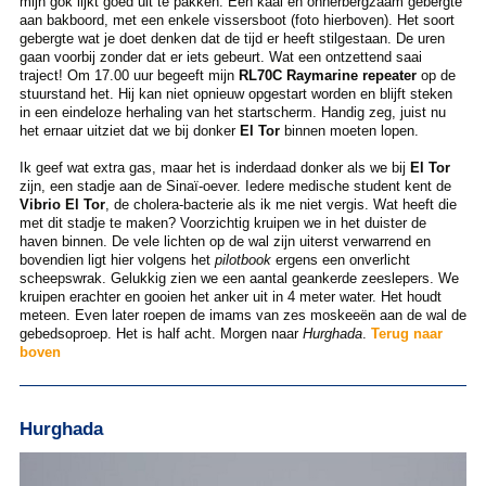
mijn gok lijkt goed uit te pakken. Een kaal en onherbergzaam gebergte
aan bakboord, met een enkele vissersboot (foto hierboven). Het soort
gebergte wat je doet denken dat de tijd er heeft stilgestaan. De uren
gaan voorbij zonder dat er iets gebeurt. Wat een ontzettend saai
traject! Om 17.00 uur begeeft mijn
RL70C Raymarine repeater
op de
stuurstand het. Hij kan niet opnieuw opgestart worden en blijft steken
in een eindeloze herhaling van het startscherm. Handig zeg, juist nu
het ernaar uitziet dat we bij donker
El Tor
binnen moeten lopen.
Ik geef wat extra gas, maar het is inderdaad donker als we bij
El Tor
zijn, een stadje aan de Sinaï-oever. Iedere medische student kent de
Vibrio El Tor
, de cholera-bacterie als ik me niet vergis. Wat heeft die
met dit stadje te maken? Voorzichtig kruipen we in het duister de
haven binnen. De vele lichten op de wal zijn uiterst verwarrend en
bovendien ligt hier volgens het
pilotbook
ergens een onverlicht
scheepswrak. Gelukkig zien we een aantal geankerde zeeslepers. We
kruipen erachter en gooien het anker uit in 4 meter water. Het houdt
meteen. Even later roepen de imams van zes moskeeën aan de wal de
gebedsoproep. Het is half acht. Morgen naar
Hurghada
.
Terug naar
boven
Hurghada