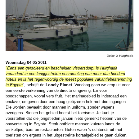
Dulce in Hurghada
Woensdag 04-05-2011
"Eens een geïsoleerd en bescheiden vissersdorp, is Hurghada
veranderd in een langgestrekte verzameling van meer dan honderd
hotels en is het tegenwoordig de meest populaire vakantiebestemming
in Egypte
", schrijft de
Lonely Planet
. Vandaag gaan we erop uit voor
een eerste verkenning van de directe omgeving. En voor
boodschappen, vooral vers fruit. Het marinagebied is inderdaad een
enclave, omgeven door een hoog gietijzeren hek met drie ingangen.
Die worden bewaakt door mannen in uniform, zonder wapens
overigens. Binnen het gebied heerst het toerisme. Je kunt je
voorstellen dat die jongstleden januari niets gemerkt hebben van de
omwenteling in Egypte. Sterk ontblote mensen kuieren langs de
winkeltjes, bars en restauranten. Boten varen 's ochtends uit met
toeristen om ergens in het uitgestrekte koraalgebied te gaan duiken.