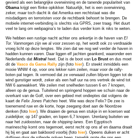
gevierd als een belangrijke overwinning en de tanende populariteit van
Obama
krijgt een flinke opkikker. Natuurlijk, het is een overwinning,
zeker, maar toch dacht ik dat Amerika een rechtstaat was die
misdadigers en terroristen voor de rechtbank behoort te brengen. De
mobiele internet-verbinding is slechts via GPRS, zeer traag. Het duurt
veel te lang om webpagina’s te laden dus verder kom ik niks te weten.
We hebben een rustige nacht achter ons ankertje in de haven van
El
Tor
. Vanmorgen zijn we al voor zessen op, het wordt ook zo verdraaide
vroeg licht op deze lengtes. We zien dat we nog wel verder de haven in
hadden kunnen varen. Daar liggen elf jachten geankerd, waaronder een
Nederlands dat
Mistral
heet. Dat is de boot van
Lo Brust
en dus moet
dit de
Vasco da Gama Rally
zijn (foto
hier
). Er steekt inmiddels een
mooie WNW 4 op, voor ons lekker ruim zeilen, maar voor de rally-
boten pal tegen. Ik vermoed dat ze verwaaid zullen blijven liggen tot de
wind gunstiger wordt, zeker als een half uur na ons vertrek de wind tot
NW 6 aanwakkert. We zeilen met snelheden tussen 6 en 7 knopen,
alleen op de genua. Tuitelend en springend hoppen we schuin naar de
overkant van de Golf, over een gebied met ondieptes dat volgens de
kaart de
Felix Jones Patches
heet. Wie was deze Felix? De zee is
toenemend ruw en de korte, hoge zeegang doet aan de Noordzee
denken (foto
hier
). We draaien de genua een stukje in en koersen wat
zuidelijker, op 147 graden, en lopen 6,7 knopen. Urenlang buitelen we
naar het zuidoosten, naar de
shipping lanes
. Een Egyptisch
marineschip komt ons tegemoet, eerst recht op ons af en daarna draait
hij bij en gaat aan bakboord voorbij (foto
hier
). Opeens duiken er acht
dolfijnen door de rollende golven heen, tamelijk grote die ons een