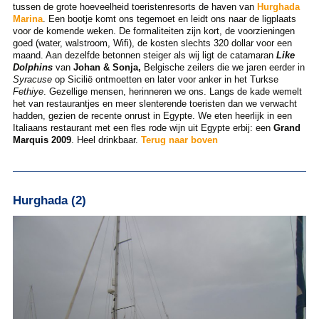
tussen de grote hoeveelheid toeristenresorts de haven van
Hurghada
Marina
. Een bootje komt ons tegemoet en leidt ons naar de ligplaats
voor de komende weken. De formaliteiten zijn kort, de voorzieningen
goed (water, walstroom, Wifi), de kosten slechts 320 dollar voor een
maand. Aan dezelfde betonnen steiger als wij ligt de catamaran
Like
Dolphins
van
Johan
& Sonja,
Belgische zeilers die we jaren eerder in
Syracuse
op Sicilië ontmoetten en later voor anker in het Turkse
Fethiye
. Gezellige mensen, herinneren we ons. Langs de kade wemelt
het van restaurantjes en meer slenterende toeristen dan we verwacht
hadden, gezien de recente onrust in Egypte. We eten heerlijk in een
Italiaans restaurant met een fles rode wijn uit Egypte erbij: een
Grand
Marquis 2009
. Heel drinkbaar.
Terug naar boven
Hurghada (2)